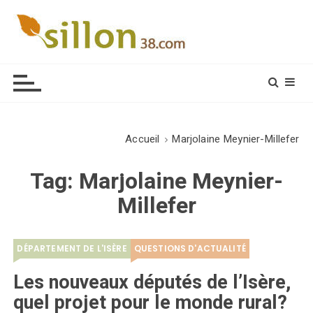
S
k
i
Le journal du monde rural
p
t
o
c
o
Accueil
Marjolaine Meynier-Millefer
n
t
Tag:
Marjolaine Meynier-
e
Millefer
n
t
DÉPARTEMENT DE L'ISÈRE
QUESTIONS D'ACTUALITÉ
Les nouveaux députés de l’Isère,
quel projet pour le monde rural?