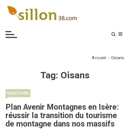
S
k
i
Le journal du monde rural
p
t
o
c
o
Accueil
Oisans
n
t
Tag:
Oisans
e
n
t
MONTAGNE
Plan Avenir Montagnes en Isère:
réussir la transition du tourisme
de montagne dans nos massifs