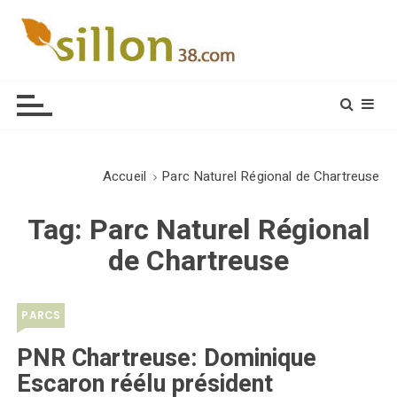
S
k
i
Le journal du monde rural
p
t
o
c
o
Accueil
Parc Naturel Régional de Chartreuse
n
t
Tag:
Parc Naturel Régional
e
de Chartreuse
n
t
PARCS
PNR Chartreuse: Dominique
Escaron réélu président