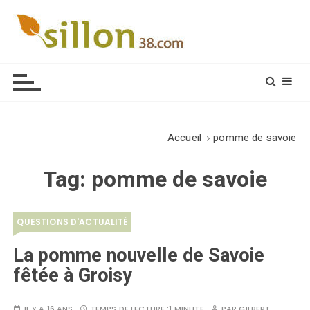
S
k
i
Le journal du monde rural
p
t
o
c
o
Accueil
pomme de savoie
n
t
Tag:
pomme de savoie
e
n
t
QUESTIONS D'ACTUALITÉ
La pomme nouvelle de Savoie
fêtée à Groisy
IL Y A 16 ANS
TEMPS DE LECTURE :
1 MINUTE
PAR
GILBERT