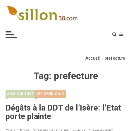
S
k
i
Le journal du monde rural
p
t
o
c
o
Accueil
prefecture
n
t
Tag:
prefecture
e
n
t
AGRICULTURE
VIE SYNDICALE
Dégâts à la DDT de l’Isère: l’Etat
porte plainte
IL Y A 11 ANS
TEMPS DE LECTURE :
1 MINUTE
PAR
GILBERT