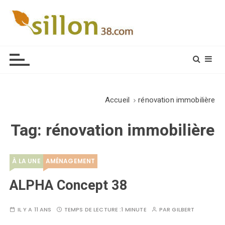
S
k
i
Le journal du monde rural
p
t
o
c
o
Accueil
rénovation immobilière
n
t
Tag:
rénovation immobilière
e
n
t
À LA UNE
AMÉNAGEMENT
ALPHA Concept 38
IL Y A 11 ANS
TEMPS DE LECTURE :
1 MINUTE
PAR
GILBERT