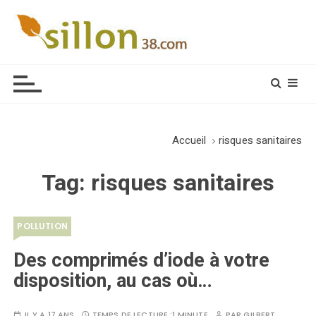
S
k
i
Le journal du monde rural
p
t
o
c
o
Accueil
risques sanitaires
n
t
Tag:
risques sanitaires
e
n
t
POLLUTION
Des comprimés d’iode à votre
disposition, au cas où…
IL Y A 17 ANS
TEMPS DE LECTURE :
1 MINUTE
PAR
GILBERT