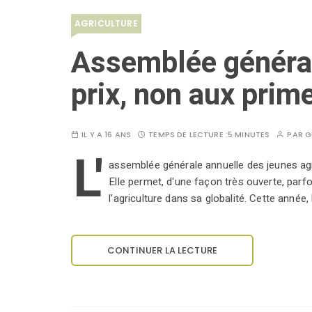
AGRICULTURE
Assemblée général
prix, non aux prim
IL Y A 16 ANS
TEMPS DE LECTURE :
5 MINUTES
PAR
G
L'
assemblée générale annuelle des jeunes agr
Elle permet, d'une façon très ouverte, parf
l'agriculture dans sa globalité. Cette année,
CONTINUER LA LECTURE