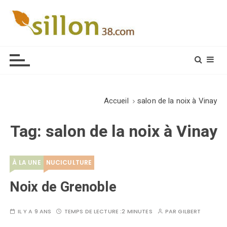
S
k
i
Le journal du monde rural
p
t
o
c
o
Accueil
salon de la noix à Vinay
n
t
Tag:
salon de la noix à Vinay
e
n
t
À LA UNE
NUCICULTURE
Noix de Grenoble
IL Y A 9 ANS
TEMPS DE LECTURE :
2 MINUTES
PAR
GILBERT