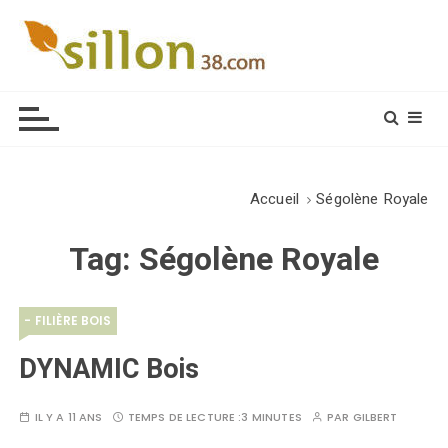
S
k
i
Le journal du monde rural
p
t
o
c
o
Accueil
Ségolène Royale
n
t
Tag:
Ségolène Royale
e
n
t
- FILIÈRE BOIS
DYNAMIC Bois
IL Y A 11 ANS
TEMPS DE LECTURE :
3 MINUTES
PAR
GILBERT