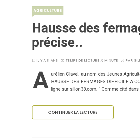
AGRICULTURE
Hausse des fermag
précise..
IL Y A 11 ANS
TEMPS DE LECTURE :
0 MINUTE
PAR
GIL
A
urélien Clavel, au nom des Jeunes Agriculte
HAUSSE DES FERMAGES DIFFICILE A C
ligne sur sillon38.com. " Comme cité dans l'
CONTINUER LA LECTURE