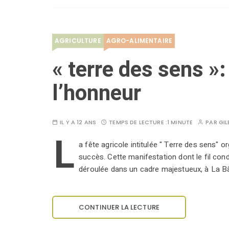
AGRICULTURE
AGRO-ALIMENTAIRE
« terre des sens »:
l’honneur
IL Y A 12 ANS
TEMPS DE LECTURE :
1 MINUTE
PAR
GIL
L
a fête agricole intitulée " Terre des sens" 
succès. Cette manifestation dont le fil cond
déroulée dans un cadre majestueux, à La Bâ
CONTINUER LA LECTURE