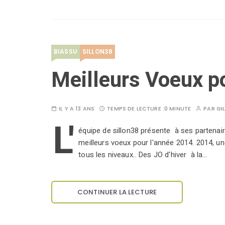
BIASSU
SILLON38
Meilleurs Voeux p
IL Y A 13 ANS
TEMPS DE LECTURE :
0 MINUTE
PAR
GI
L'
équipe de sillon38 présente à ses partenair
meilleurs voeux pour l'année 2014. 2014, u
tous les niveaux.. Des JO d'hiver à la…
CONTINUER LA LECTURE