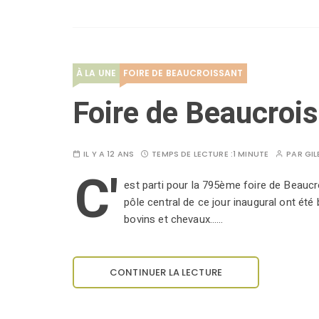
À LA UNE
FOIRE DE BEAUCROISSANT
Foire de Beaucroiss
IL Y A 12 ANS
TEMPS DE LECTURE :
1 MINUTE
PAR
GIL
C'
est parti pour la 795ème foire de Beaucro
pôle central de ce jour inaugural ont été 
bovins et chevaux...…
CONTINUER LA LECTURE