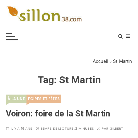
S
k
i
Le journal du monde rural
p
t
o
c
o
Accueil
St Martin
n
t
Tag:
St Martin
e
n
t
À LA UNE
FOIRES ET FÊTES
Voiron: foire de la St Martin
IL Y A 16 ANS
TEMPS DE LECTURE :
2 MINUTES
PAR
GILBERT