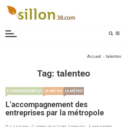
S
k
i
Le journal du monde rural
p
t
o
c
o
Accueil
talenteo
n
t
Tag:
talenteo
e
n
t
ECONOMIE/EMPLOI
LA MÉTRO
LA MÉTRO
L’accompagnement des
entreprises par la métropole
IL Y A 9 ANS
TEMPS DE LECTURE :
2 MINUTES
PAR
GILBERT