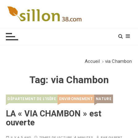
S
k
i
Le journal du monde rural
p
t
o
c
o
Accueil
via Chambon
n
t
Tag:
via Chambon
e
n
t
DÉPARTEMENT DE L'ISÈRE
ENVIRONNEMENT
NATURE
LA « VIA CHAMBON » est
ouverte
IL Y A 5 ANS
TEMPS DE LECTURE :
4 MINUTES
PAR
GILBERT