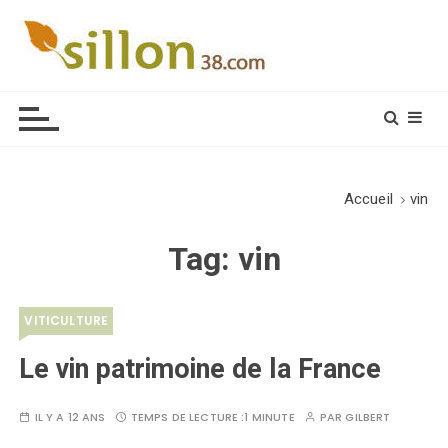
S
k
i
Le journal du monde rural
p
t
o
c
o
Accueil
vin
n
t
Tag:
vin
e
n
t
VITICULTURE
Le vin patrimoine de la France
IL Y A 12 ANS
TEMPS DE LECTURE :
1 MINUTE
PAR
GILBERT