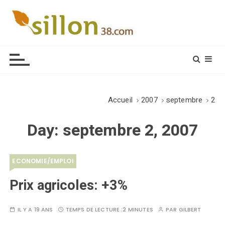
S
k
i
Le journal du monde rural
p
t
o
c
o
Accueil
2007
septembre
2
n
t
Day:
septembre 2, 2007
e
n
t
ECONOMIE/EMPLOI
Prix agricoles: +3%
IL Y A 19 ANS
TEMPS DE LECTURE :
2 MINUTES
PAR
GILBERT