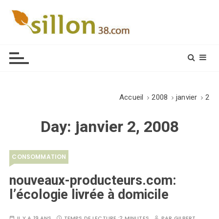
S
k
i
Le journal du monde rural
p
t
o
c
o
Accueil
2008
janvier
2
n
t
Day:
janvier 2, 2008
e
n
t
CONSOMMATION
nouveaux-producteurs.com:
l’écologie livrée à domicile
IL Y A 19 ANS
TEMPS DE LECTURE :
2 MINUTES
PAR
GILBERT