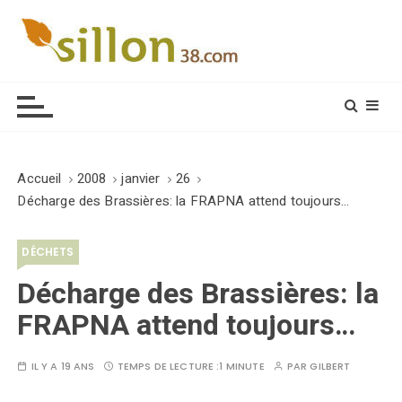
S
k
i
Le journal du monde rural
p
t
o
c
o
Accueil
2008
janvier
26
n
Décharge des Brassières: la FRAPNA attend toujours…
t
e
DÉCHETS
n
t
Décharge des Brassières: la
FRAPNA attend toujours…
IL Y A 19 ANS
TEMPS DE LECTURE :
1 MINUTE
PAR
GILBERT