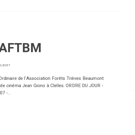
l’AFTBM
ILBERT
 Ordinaire de l’Association Forêts Trièves Beaumont
e de cinéma Jean Giono à Clelles. ORDRE DU JOUR -
007 -…