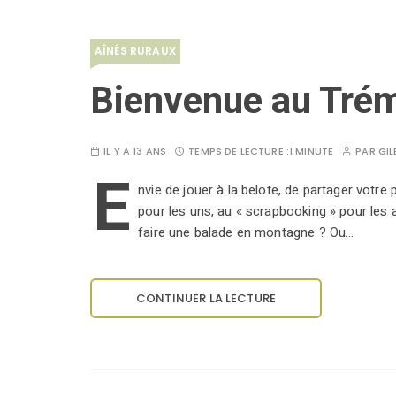
AÎNÉS RURAUX
Bienvenue au Trémi
IL Y A 13 ANS
TEMPS DE LECTURE :
1 MINUTE
PAR
GIL
E
nvie de jouer à la belote, de partager votre
pour les uns, au « scrapbooking » pour les
faire une balade en montagne ? Ou…
CONTINUER LA LECTURE