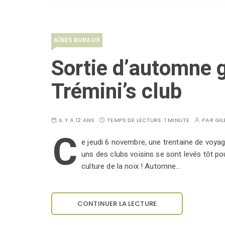
AÎNÉS RURAUX
Sortie d’automne 
Trémini’s club
IL Y A 12 ANS
TEMPS DE LECTURE :
1 MINUTE
PAR
GIL
C
e jeudi 6 novembre, une trentaine de voya
uns des clubs voisins se sont levés tôt po
culture de la noix ! Automne…
CONTINUER LA LECTURE