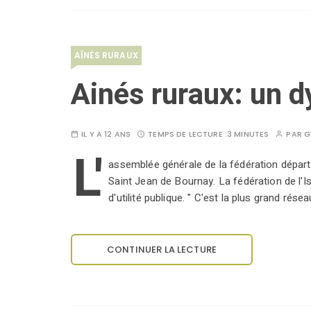
AÎNÉS RURAUX
Ainés ruraux: un d
IL Y A 12 ANS
TEMPS DE LECTURE :
3 MINUTES
PAR
G
L'
assemblée générale de la fédération départe
Saint Jean de Bournay. La fédération de l'
d'utilité publique. " C'est la plus grand rése
CONTINUER LA LECTURE