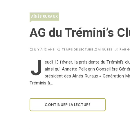
AÎNÉS RURAUX
AG du Trémini’s C
IL Y A 12 ANS
TEMPS DE LECTURE :
2 MINUTES
PAR
G
J
eudi 13 février, la présidente du Trémini’s 
ainsi qu' Annette Pellegrin Conseillère Gé
président des Aînés Ruraux « Génération Mo
Tréminis à…
CONTINUER LA LECTURE