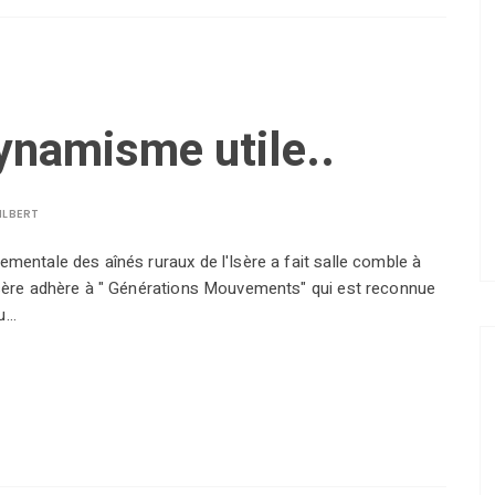
ynamisme utile..
ILBERT
mentale des aînés ruraux de l'Isère a fait salle comble à
Isère adhère à " Générations Mouvements" qui est reconnue
au…