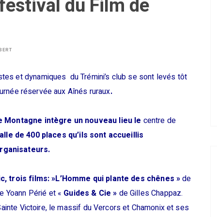
festival du Film de
BERT
es et dynamiques du Trémini’s club se sont levés tôt
 journée réservée aux Aînés ruraux
.
 de Montagne intègre un nouveau lieu le
centre de
alle de 400 places qu’ils sont accueillis
rganisateurs.
c, trois films
: »
L’Homme qui plante des chênes »
de
e Yoann Périé et «
Guides & Cie »
de Gilles Chappaz.
 Sainte Victoire, le massif du Vercors et Chamonix et ses