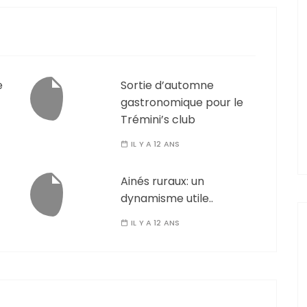
e
Sortie d’automne
gastronomique pour le
Trémini’s club
IL Y A 12 ANS
Ainés ruraux: un
dynamisme utile..
IL Y A 12 ANS