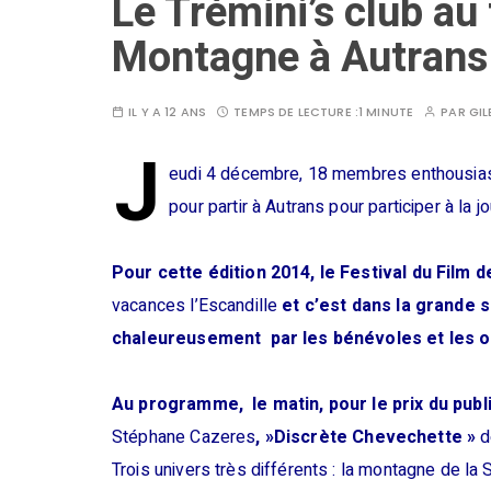
Le Trémini’s club au 
Montagne à Autrans
IL Y A 12 ANS
TEMPS DE LECTURE :
1 MINUTE
PAR
GIL
J
eudi 4 décembre, 18 membres enthousiast
pour partir à Autrans pour participer à la
Pour cette édition 2014, le Festival du Film
vacances l’Escandille
et c’est dans la grande s
chaleureusement par les bénévoles et les o
Au programme, le matin, pour le prix du publi
Stéphane Cazeres
, »
Discrète Chevechette »
d
Trois univers très différents : la montagne de la