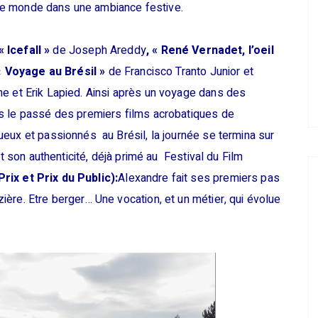
t le monde dans une ambiance festive.
 «
Icefall »
de Joseph
Areddy
, «
René Vernadet, l’oeil
«
Voyage au Brésil »
de Francisco Tranto Junior
et
e et Erik Lapied. Ainsi après un voyage dans des
s le passé des premiers films acrobatiques de
eux et passionnés au Brésil, la journée se termina sur
et son authenticité, déjà primé au Festival du Film
rix et Prix du Public)
:
Alexandre fait ses premiers pas
ère. Etre berger… Une vocation, et un métier, qui évolue