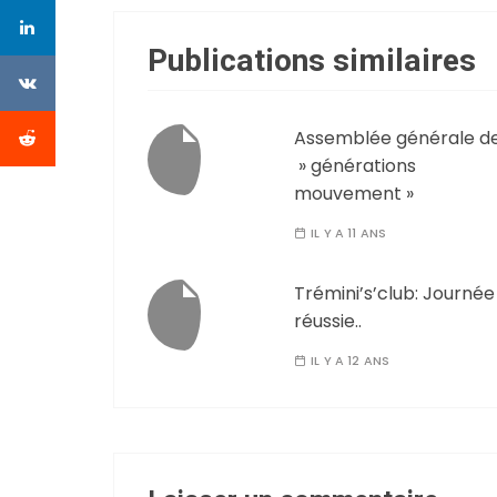
Publications similaires
Assemblée générale d
» générations
mouvement »
IL Y A 11 ANS
Trémini’s’club: Journée
réussie..
IL Y A 12 ANS