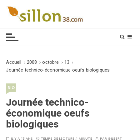
S
k
i
Le journal du monde rural
p
t
o
c
o
Accueil
2008
octobre
13
n
Journée technico-économique oeufs biologiques
t
e
BIO
n
t
Journée technico-
économique oeufs
biologiques
IL Y A 18 ANS
TEMPS DE LECTURE :
1 MINUTE
PAR
GILBERT