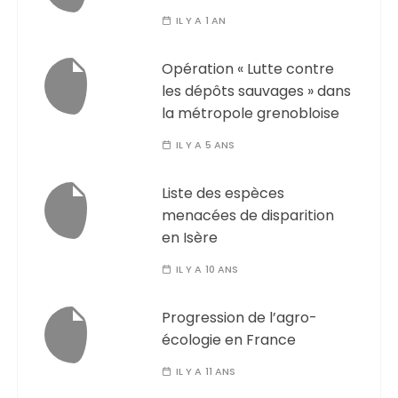
IL Y A 1 AN
Opération « Lutte contre
les dépôts sauvages » dans
la métropole grenobloise
IL Y A 5 ANS
Liste des espèces
menacées de disparition
en Isère
IL Y A 10 ANS
Progression de l’agro-
écologie en France
IL Y A 11 ANS