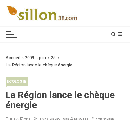
S
k
i
Le journal du monde rural
p
t
o
c
o
Accueil
2009
juin
25
n
La Région lance le chèque énergie
t
e
ÉCOLOGIE
n
t
La Région lance le chèque
énergie
IL Y A 17 ANS
TEMPS DE LECTURE :
2 MINUTES
PAR
GILBERT