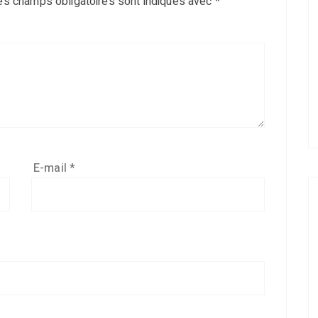
es champs obligatoires sont indiqués avec
*
E-mail
*