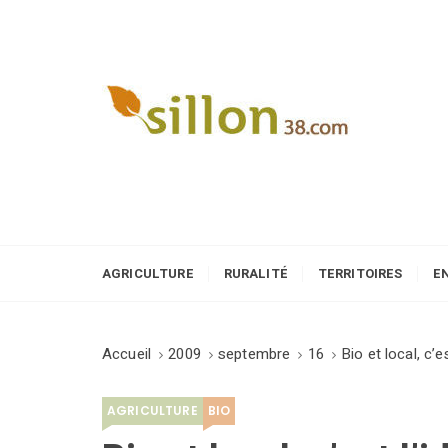
S
k
i
p
t
o
Le journal du monde rural
c
o
n
t
e
AGRICULTURE
RURALITÉ
TERRITOIRES
E
n
t
Accueil
2009
septembre
16
Bio et local, c’es
AGRICULTURE
BIO