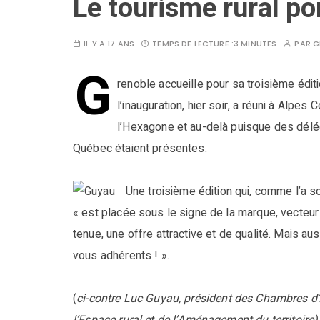
Le tourisme rural por
IL Y A 17 ANS
TEMPS DE LECTURE :
3 MINUTES
PAR
G
G
renoble accueille pour sa troisième édit
l’inauguration, hier soir, a réuni à Alpe
l’Hexagone et au-delà puisque des délé
Québec étaient présentes.
Une troisième édition qui, comme l’a s
« est placée sous le signe de la marque, vecteu
tenue, une offre attractive et de qualité. Mais au
vous adhérents ! ».
(
ci-contre Luc Guyau, président des Chambres d’A