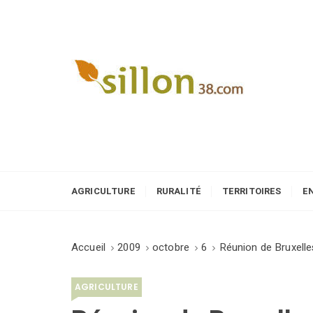
S
k
i
p
t
o
Le journal du monde rural
c
o
n
t
e
AGRICULTURE
RURALITÉ
TERRITOIRES
E
n
t
Accueil
2009
octobre
6
Réunion de Bruxelle
AGRICULTURE