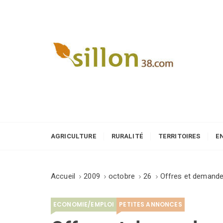
S
k
i
p
t
o
Le journal du monde rural
c
o
n
t
e
AGRICULTURE
RURALITÉ
TERRITOIRES
E
n
t
Accueil
2009
octobre
26
Offres et demandes
ECONOMIE/EMPLOI
PETITES ANNONCES