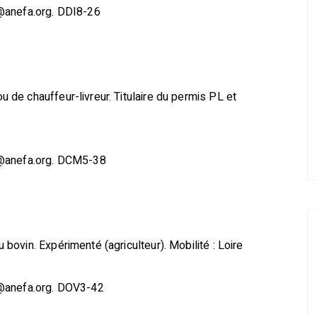
@anefa.org. DDI8-26
de chauffeur-livreur. Titulaire du permis PL et
s@anefa.org. DCM5-38
ovin. Expérimenté (agriculteur). Mobilité : Loire
s@anefa.org. DOV3-42