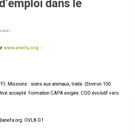
d’emploi dans le
ILBERT
ur
www.anefa.org :
F). Missions : soins aux animaux, traite. (Environ 100
tivé accepté. Formation CAPA exigée. CDD évolutif vers
s@anefa.org. OVL8-01