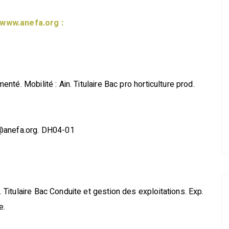
www.anefa.org :
té. Mobilité : Ain. Titulaire Bac pro horticulture prod.
s@anefa.org. DH04-01
itulaire Bac Conduite et gestion des exploitations. Exp.
e.