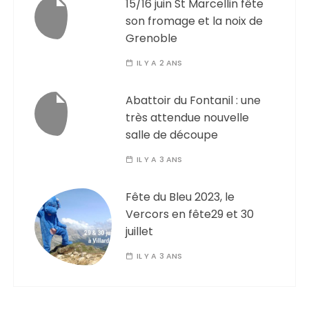
15/16 juin St Marcellin fête
son fromage et la noix de
Grenoble
IL Y A 2 ANS
Abattoir du Fontanil : une
très attendue nouvelle
salle de découpe
IL Y A 3 ANS
Fête du Bleu 2023, le
Vercors en fête29 et 30
juillet
IL Y A 3 ANS