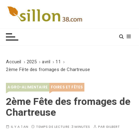
S
k
i
Le journal du monde rural
p
t
o
c
o
Accueil
2025
avril
11
n
2ème Fête des fromages de Chartreuse
t
e
AGRO-ALIMENTAIRE
FOIRES ET FÊTES
n
t
2ème Fête des fromages de
Chartreuse
IL Y A 1 AN
TEMPS DE LECTURE :
3 MINUTES
PAR
GILBERT