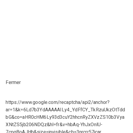
Fermer
https://www.google.com/recaptcha/api2/anchor?
ar=1&k=6Ld7b3YdAAAAAILy4_YdFfCY_TkRzuUkzOtTdd
bG&co=aHR0cHM6Ly93d3cuY2hhcnRyZXVzZS10b3Vya
XNtZS5jb206NDQz&hl=fr&v=hbAq-YhJxOnlU-
7cpgBoAJHb&size=invisible&cb=3nrcrr57jcar