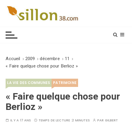
S
k
i
Le journal du monde rural
p
t
o
c
o
Accueil
2009
décembre
11
n
« Faire quelque chose pour Berlioz »
t
e
LA VIE DES COMMUNES
PATRIMOINE
n
t
« Faire quelque chose pour
Berlioz »
IL Y A 17 ANS
TEMPS DE LECTURE :
2 MINUTES
PAR
GILBERT