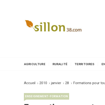
S
k
i
p
t
o
Le journal du monde rural
c
o
n
t
e
AGRICULTURE
RURALITÉ
TERRITOIRES
E
n
t
Accueil
2010
janvier
28
Formations pour tou
ENSEIGNEMENT-FORMATION