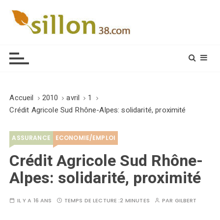
S
k
i
Le journal du monde rural
p
t
o
c
o
Accueil
2010
avril
1
n
Crédit Agricole Sud Rhône-Alpes: solidarité, proximité
t
e
ASSURANCE
ECONOMIE/EMPLOI
n
t
Crédit Agricole Sud Rhône-
Alpes: solidarité, proximité
IL Y A 16 ANS
TEMPS DE LECTURE :
2 MINUTES
PAR
GILBERT