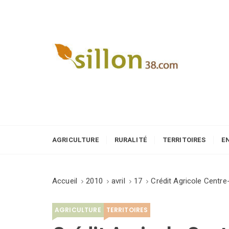
S
k
i
p
t
o
Le journal du monde rural
c
o
n
t
e
AGRICULTURE
RURALITÉ
TERRITOIRES
E
n
t
Accueil
2010
avril
17
Crédit Agricole Centre
AGRICULTURE
TERRITOIRES