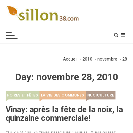
S
k
i
Le journal du monde rural
p
t
o
c
o
Accueil
2010
novembre
28
n
t
Day:
novembre 28, 2010
e
n
t
FOIRES ET FÊTES
LA VIE DES COMMUNES
NUCICULTURE
Vinay: après la fête de la noix, la
quinzaine commerciale!
IL Y A 16 ANS
TEMPS DE LECTURE :
1 MINUTE
PAR
GILBERT