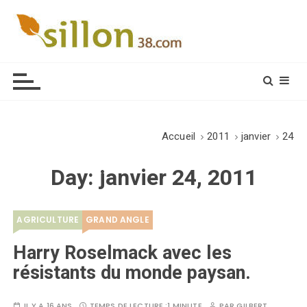
S
k
i
Le journal du monde rural
p
t
o
c
o
Accueil
2011
janvier
24
n
t
Day:
janvier 24, 2011
e
n
t
AGRICULTURE
GRAND ANGLE
Harry Roselmack avec les
résistants du monde paysan.
IL Y A 16 ANS
TEMPS DE LECTURE :
1 MINUTE
PAR
GILBERT