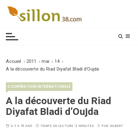
S
k
i
Le journal du monde rural
p
t
o
c
o
Accueil
2011
mai
14
n
A la découverte du Riad Diyafat Bladi d’Oujda
t
e
COOPÉRATION INTERNATIONALE
n
t
A la découverte du Riad
Diyafat Bladi d’Oujda
IL Y A 15 ANS
TEMPS DE LECTURE :
2 MINUTES
PAR
GILBERT