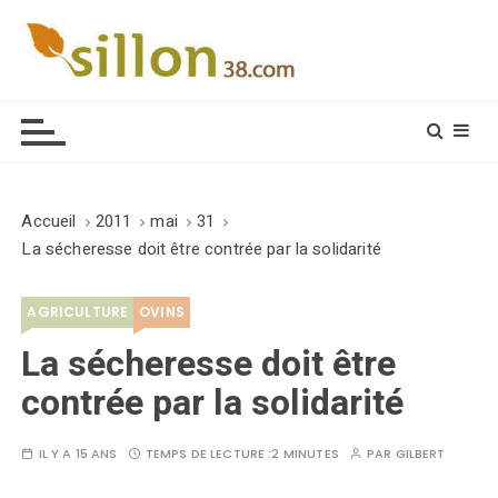
S
k
i
Le journal du monde rural
p
t
o
c
o
Accueil
2011
mai
31
n
La sécheresse doit être contrée par la solidarité
t
e
AGRICULTURE
OVINS
n
t
La sécheresse doit être
contrée par la solidarité
IL Y A 15 ANS
TEMPS DE LECTURE :
2 MINUTES
PAR
GILBERT