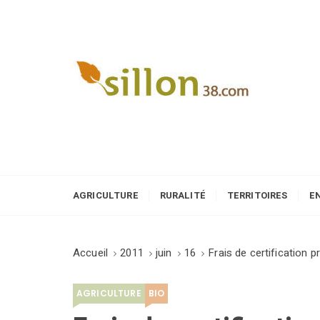
S
k
i
p
t
o
Le journal du monde rural
c
o
n
t
e
AGRICULTURE
RURALITÉ
TERRITOIRES
E
n
t
Accueil
2011
juin
16
Frais de certification 
AGRICULTURE
BIO