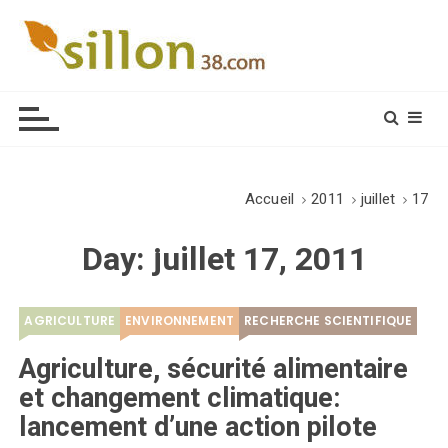
S
k
i
Le journal du monde rural
p
t
o
c
o
Accueil
2011
juillet
17
n
t
Day:
juillet 17, 2011
e
n
t
AGRICULTURE
ENVIRONNEMENT
RECHERCHE SCIENTIFIQUE
Agriculture, sécurité alimentaire
et changement climatique:
lancement d’une action pilote