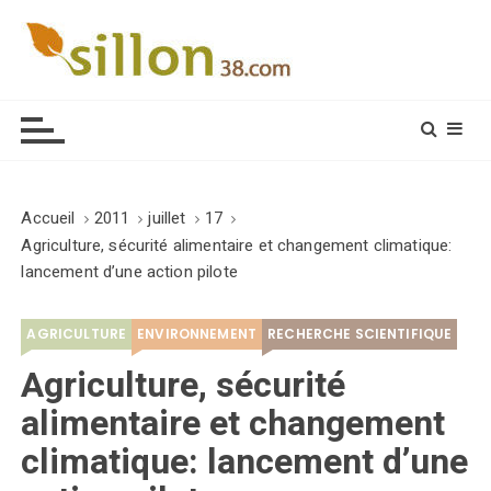
S
k
i
Le journal du monde rural
p
t
o
c
o
Accueil
2011
juillet
17
n
Agriculture, sécurité alimentaire et changement climatique:
t
lancement d’une action pilote
e
n
AGRICULTURE
ENVIRONNEMENT
RECHERCHE SCIENTIFIQUE
t
Agriculture, sécurité
alimentaire et changement
climatique: lancement d’une