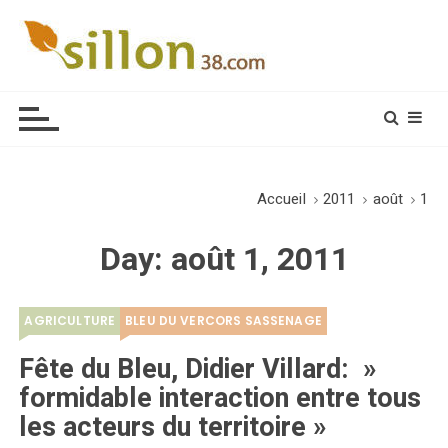
S
k
i
Le journal du monde rural
p
t
o
c
o
Accueil
2011
août
1
n
t
Day:
août 1, 2011
e
n
t
AGRICULTURE
BLEU DU VERCORS SASSENAGE
Fête du Bleu, Didier Villard: »
formidable interaction entre tous
les acteurs du territoire »