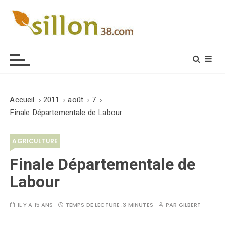
S
k
i
Le journal du monde rural
p
t
o
c
o
Accueil
2011
août
7
n
Finale Départementale de Labour
t
e
AGRICULTURE
n
t
Finale Départementale de
Labour
IL Y A 15 ANS
TEMPS DE LECTURE :
3 MINUTES
PAR
GILBERT