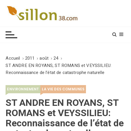
S
k
i
Le journal du monde rural
p
t
o
c
o
Accueil
2011
août
24
n
ST ANDRE EN ROYANS, ST ROMANS et VEYSSILIEU:
t
Reconnaissance de l’état de catastrophe naturelle
e
n
ENVIRONNEMENT
LA VIE DES COMMUNES
t
ST ANDRE EN ROYANS, ST
ROMANS et VEYSSILIEU:
Reconnaissance de l’état de