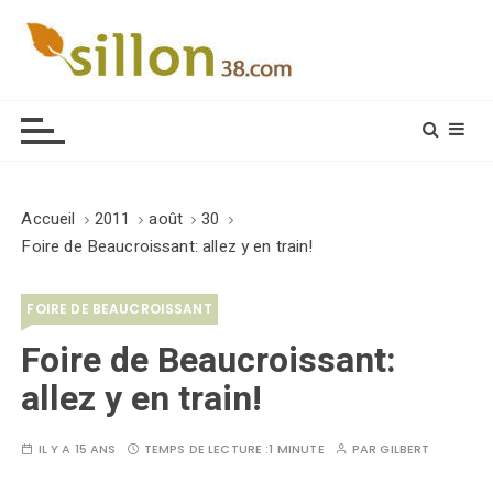
S
k
i
Le journal du monde rural
p
t
o
c
o
Accueil
2011
août
30
n
Foire de Beaucroissant: allez y en train!
t
e
FOIRE DE BEAUCROISSANT
n
t
Foire de Beaucroissant:
allez y en train!
IL Y A 15 ANS
TEMPS DE LECTURE :
1 MINUTE
PAR
GILBERT