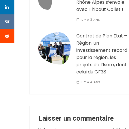
Rhône Alpes s’envole
avec Thibaut Collet !
IL Y A 3 ANS
Contrat de Plan Etat –
Région: un
investissement record
pour la région, les
projets de l’Isère, dont
celui du GF38
IL Y A 4 ANS
Laisser un commentaire