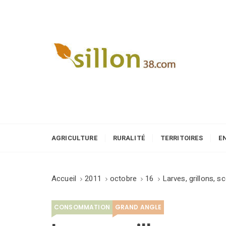
S
k
i
p
t
o
Le journal du monde rural
c
o
n
t
e
AGRICULTURE
RURALITÉ
TERRITOIRES
E
n
t
Accueil
2011
octobre
16
Larves, grillons, 
CONSOMMATION
GRAND ANGLE