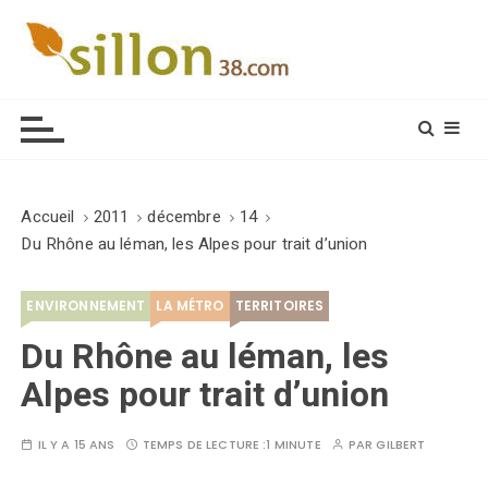
S
k
i
Le journal du monde rural
p
t
o
c
o
Accueil
2011
décembre
14
n
Du Rhône au léman, les Alpes pour trait d’union
t
e
ENVIRONNEMENT
LA MÉTRO
TERRITOIRES
n
t
Du Rhône au léman, les
Alpes pour trait d’union
IL Y A 15 ANS
TEMPS DE LECTURE :
1 MINUTE
PAR
GILBERT