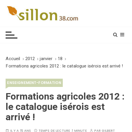
S
k
i
Le journal du monde rural
p
t
o
c
o
Accueil
2012
janvier
18
n
Formations agricoles 2012 : le catalogue isérois est arrivé !
t
e
ENSEIGNEMENT-FORMATION
n
t
Formations agricoles 2012 :
le catalogue isérois est
arrivé !
IL Y A 15 ANS
TEMPS DE LECTURE :
1 MINUTE
PAR
GILBERT