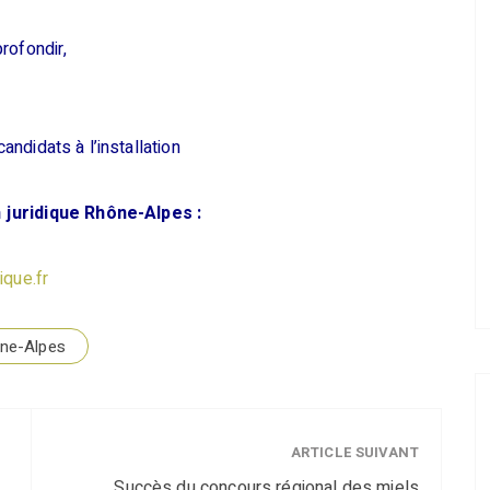
profondir,
candidats à l’installation
 juridique Rhône-Alpes :
ique.fr
ône-Alpes
ARTICLE SUIVANT
Succès du concours régional des miels