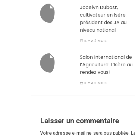
Jocelyn Dubost,
cultivateur en Isère,
président des JA au
niveau national
IL Y A 2 MOIS
Salon International de
l’Agriculture: L’Isère au
rendez vous!
IL Y A 6 MOIS
Laisser un commentaire
Votre adresse e-mail ne sera pas publiée.
L