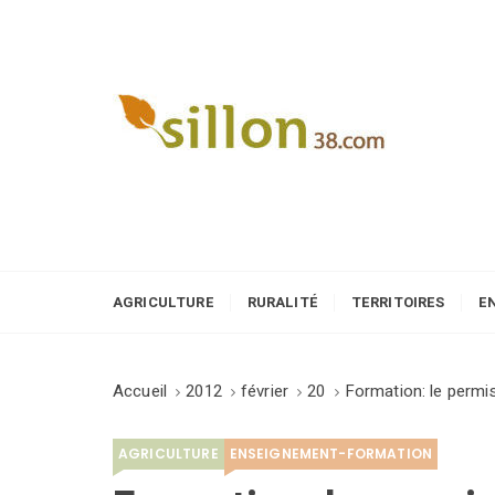
S
k
i
p
t
o
Le journal du monde rural
c
o
n
t
e
AGRICULTURE
RURALITÉ
TERRITOIRES
E
n
t
Accueil
2012
février
20
Formation: le permis
AGRICULTURE
ENSEIGNEMENT-FORMATION