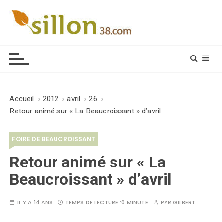
S
k
i
Le journal du monde rural
p
t
o
c
o
Accueil
2012
avril
26
n
Retour animé sur « La Beaucroissant » d’avril
t
e
FOIRE DE BEAUCROISSANT
n
t
Retour animé sur « La
Beaucroissant » d’avril
IL Y A 14 ANS
TEMPS DE LECTURE :
0 MINUTE
PAR
GILBERT