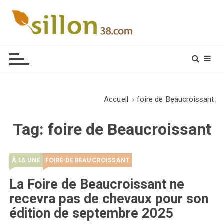
S
k
i
Le journal du monde rural
p
t
o
c
o
Accueil
foire de Beaucroissant
n
t
Tag:
foire de Beaucroissant
e
n
t
À LA UNE
FOIRE DE BEAUCROISSANT
La Foire de Beaucroissant ne
recevra pas de chevaux pour son
édition de septembre 2025