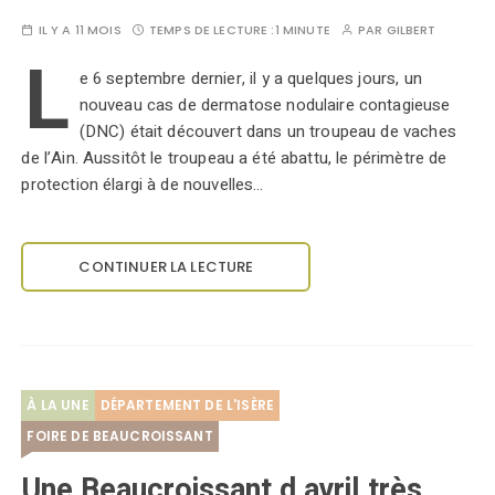
IL Y A 11 MOIS
TEMPS DE LECTURE :
1 MINUTE
PAR
GILBERT
L
e 6 septembre dernier, il y a quelques jours, un
nouveau cas de dermatose nodulaire contagieuse
(DNC) était découvert dans un troupeau de vaches
de l’Ain. Aussitôt le troupeau a été abattu, le périmètre de
protection élargi à de nouvelles…
CONTINUER LA LECTURE
À LA UNE
DÉPARTEMENT DE L'ISÈRE
FOIRE DE BEAUCROISSANT
Une Beaucroissant d avril très