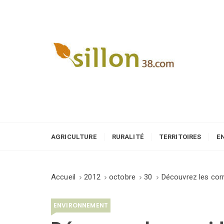
S
k
i
p
t
o
Le journal du monde rural
c
o
n
t
e
AGRICULTURE
RURALITÉ
TERRITOIRES
E
n
t
Accueil
2012
octobre
30
Découvrez les corr
ENVIRONNEMENT