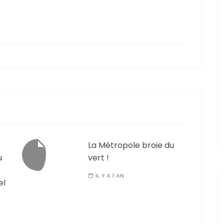
La Métropole broie du
u
vert !
IL Y A 1 AN
el