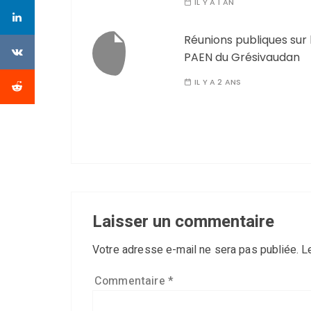
IL Y A 1 AN
Réunions publiques sur 
PAEN du Grésivaudan
IL Y A 2 ANS
Laisser un commentaire
Votre adresse e-mail ne sera pas publiée.
L
Commentaire
*